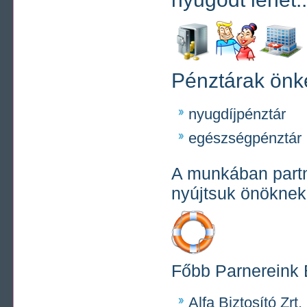
Pénztárak önk
nyugdíjpénztár
egészségpénztár
A munkában partn
nyújtsuk önöknek...
Főbb Parnereink 
Alfa Biztosító Zrt.