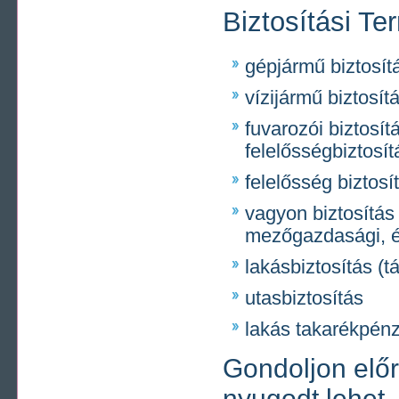
Biztosítási Te
gépjármű biztosít
vízijármű biztosít
fuvarozói biztosít
felelősségbiztosít
felelősség biztosí
vagyon biztosítás 
mezőgazdasági, é
lakásbiztosítás (t
utasbiztosítás
lakás takarékpénz
Gondoljon előr
nyugodt lehet....