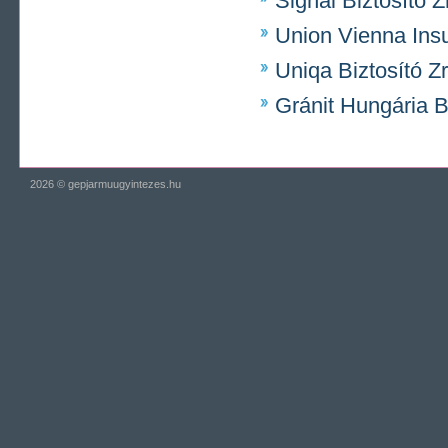
Signal Biztosító Zr
Union Vienna Insu
Uniqa Biztosító Zr
Gránit Hungária Bi
Rolex replica
2026 ©
gepjarmuugyintezes.hu
https://www.traditionrolex.com/7